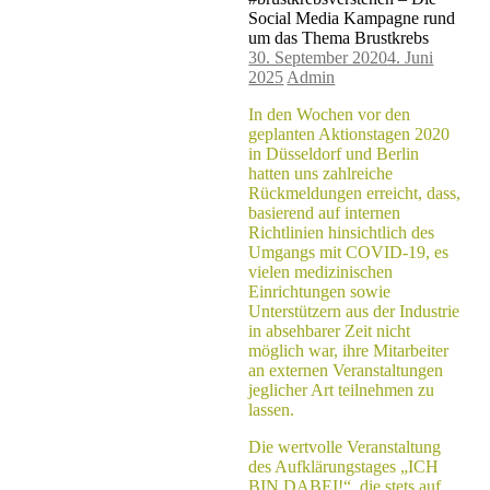
Beitragsnavigation
Social Media Kampagne rund
um das Thema Brustkrebs
30. September 2020
4. Juni
2025
Admin
In den Wochen vor den
geplanten Aktionstagen 2020
in Düsseldorf und Berlin
hatten uns zahlreiche
Rückmeldungen erreicht, dass,
basierend auf internen
Richtlinien hinsichtlich des
Umgangs mit COVID-19, es
vielen medizinischen
Einrichtungen sowie
Unterstützern aus der Industrie
in absehbarer Zeit nicht
möglich war, ihre Mitarbeiter
an externen Veranstaltungen
jeglicher Art teilnehmen zu
lassen.
Die wertvolle Veranstaltung
des Aufklärungstages „ICH
BIN DABEI!“, die stets auf