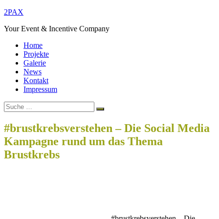
Zum
2PAX
Inhalt
Your Event & Incentive Company
springen
Home
Projekte
Galerie
News
Kontakt
Impressum
Suche
Suchen
nach:
#brustkrebsverstehen – Die Social Media
Kampagne rund um das Thema
Brustkrebs
Home
lifestyle
#brustkrebsverstehen – Die Social Media Kampagne rund um
das Thema Brustkrebs
#brustkrebsverstehen – Die