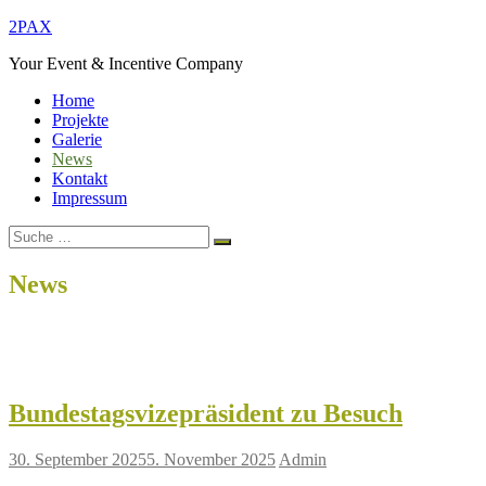
Zum
2PAX
Inhalt
Your Event & Incentive Company
springen
Home
Projekte
Galerie
News
Kontakt
Impressum
Suche
Suchen
nach:
News
Home
News
Bundestagsvizepräsident zu Besuch
30. September 2025
5. November 2025
Admin