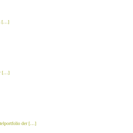
m […]
r […]
elportfolio der […]