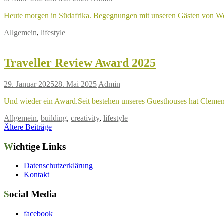
Heute morgen in Südafrika. Begegnungen mit unseren Gästen von Woh
Allgemein
,
lifestyle
Traveller Review Award 2025
29. Januar 2025
28. Mai 2025
Admin
Und wieder ein Award.Seit bestehen unseres Guesthouses hat Cleme
Allgemein
,
building
,
creativity
,
lifestyle
Beitragsnavigation
Ältere Beiträge
Wichtige Links
Datenschutzerklärung
Kontakt
Social Media
facebook