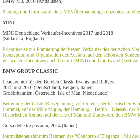
BMW M3, 2010 (Andalusien)
Planung und Umsetzung eines VIP-Übernachtungskonzeptes auf einer
MINI
MINI Deutschland Verkäufer-Incentives 2017 und 2018
(Südafrika, England)
Erlebnisreise zur Prämierung der besten Verkäufer des deutschen Mar
Konzeption und Organisation der Ausfahrt auf den schönsten Straßen
wir weitere Incentives nach Oxford (MINI) und Goodwood (Festival o
BMW GROUP CLASSIC
Leadagentur für den Bereich Classic Events und Rallyes
2015 und 2016 (Deutschland, Belgien, Italien,
Großbritannien, Österreich, Isle of Man, Niederlande)
Betreuung der Gäste (Reiseplanung, vor Ort etc., der historischen F
Lommel, auf der Mille Miglia, der Hamburg – Berlin – Klassik, der S
Historischen Rennen auf der Isle of Man und Zandvoort, den BMW M
Corsa delle tre passioni, 2014 (Italien)
Journalistenausfahrt im Rahmen des “Concorso d`Eleganza“. Mit dr