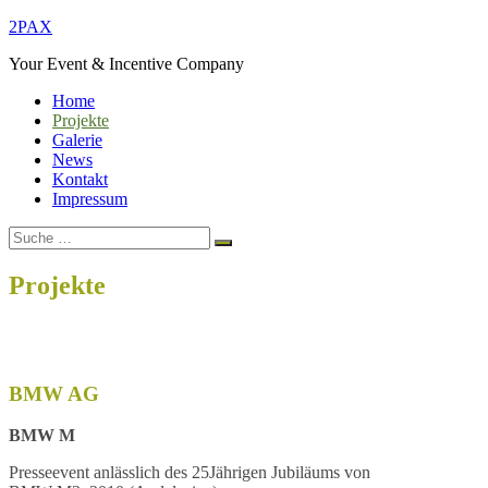
Zum
2PAX
Inhalt
Your Event & Incentive Company
springen
Home
Projekte
Galerie
News
Kontakt
Impressum
Suche
Suchen
nach:
Projekte
Home
Projekte
BMW AG
BMW M
Presseevent anlässlich des 25Jährigen Jubiläums von