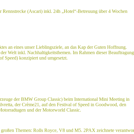
 Rennstrecke (Ascari) inkl. 24h „Hotel“-Betreuung über 4 Wochen
ktes an eines unser Lieblingsziele, an das Kap der Guten Hoffnung.
 der Welt inkl. Nachhaltigkeitsthemen. Im Rahmen dieser Beauftragun
f Speed) konzipiert und umgesetzt.
ahrzeuge der BMW Group Classic) beim International Mini Meeting in
ilvretta, der Crème21, auf den Festival of Speed in Goodwood, den
otorradtagen und der Motorworld Classic.
ei großen Themen: Rolls Royce, V8 und M5. 2PAX zeichnete verantwor