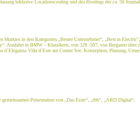
lanung inklusive Locationscouting und des Hostings der ca. 50 Journal
en Marktes in den Kategorien „Bester Unternehmer“, „Best in Electric“
ury“. Ausfahrt in BMW – Klassikern, von 328 -507, von Bergamo über d
so d´Eleganza Villa d´Este am Comer See. Konzeption, Planung, Umse
er gemeinsamen Präsentation von „Das Erste“, „rbb“, „ARD Digital“,