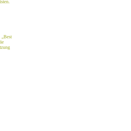
isten.
, „Best
ie
tzung