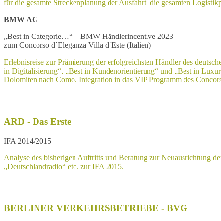
für die gesamte Streckenplanung der Ausfahrt, die gesamten Logistikp
BMW AG
„Best in Categorie…“ – BMW Händlerincentive 2023
zum Concorso d´Eleganza Villa d´Este (Italien)
Erlebnisreise zur Prämierung der erfolgreichsten Händler des deutsch
in Digitalisierung“, „Best in Kundenorientierung“ und „Best in Lux
Dolomiten nach Como. Integration in das VIP Programm des Concor
ARD - Das Erste
IFA 2014/2015
Analyse des bisherigen Auftritts und Beratung zur Neuausrichtung d
„Deutschlandradio“ etc. zur IFA 2015.
BERLINER VERKEHRSBETRIEBE - BVG