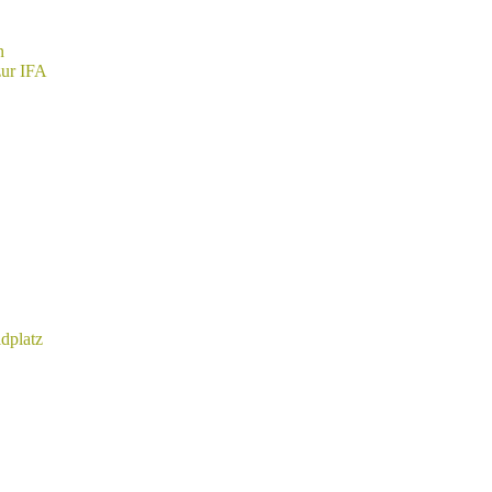
n
zur IFA
dplatz