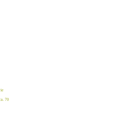
ie
ca. 70