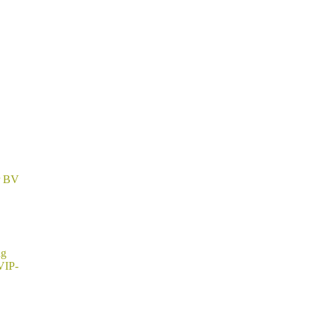
r BV
ng
VIP-