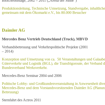
BioErlebnistage, 2002 – 2011 („Arena der Sinne“)
Produktionsleitung, Technische Umsetzung, Standvergabe, inhaltlich
gemeinsam mit dem Ökomarkt e.V., bis 80.000 Besucher
Daimler AG
Mercedes Benz Vertrieb Deutschland (Truck), MBVD
Verbandsbetreuung und Verkehrspolitische Projekte (2001
– 2014)
Konzeption und Umsetzung von ca. 50 Veranstaltungen und Galaabe
Güterverkehr und Logistik (BGL), die Transfrigoroute, der Verban
Bundesverband Werksverkehr.
Mercedes-Benz Seminar 2004 und 2006
Politische Lobby- und Großkundenveranstaltung in Anwesenheit dive
Mercedes-Benz und dem Vorstandsvorsitzenden Daimler AG (Planung
Betreuung)
Sternfahrt des Actros 2011