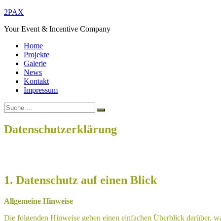
Zum
2PAX
Inhalt
Your Event & Incentive Company
springen
Home
Projekte
Galerie
News
Kontakt
Impressum
Suche
Suchen
nach:
Datenschutzerklärung
Home
Datenschutzerklärung
1. Datenschutz auf einen Blick
Allgemeine Hinweise
Die folgenden Hinweise geben einen einfachen Überblick darüber, w