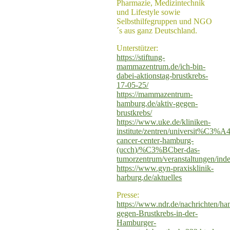
Pharmazie, Medizintechnik
und Lifestyle sowie
Selbsthilfegruppen und NGO
´s aus ganz Deutschland.
Unterstützer:
https://stiftung-
mammazentrum.de/ich-bin-
dabei-aktionstag-brustkrebs-
17-05-25/
https://mammazentrum-
hamburg.de/aktiv-gegen-
brustkrebs/
https://www.uke.de/kliniken-
institute/zentren/universit%C3%A4
cancer-center-hamburg-
(ucch)/%C3%BCber-das-
tumorzentrum/veranstaltungen/ind
https://www.gyn-praxisklinik-
harburg.de/aktuelles
Presse:
https://www.ndr.de/nachrichten/h
gegen-Brustkrebs-in-der-
Hamburger-