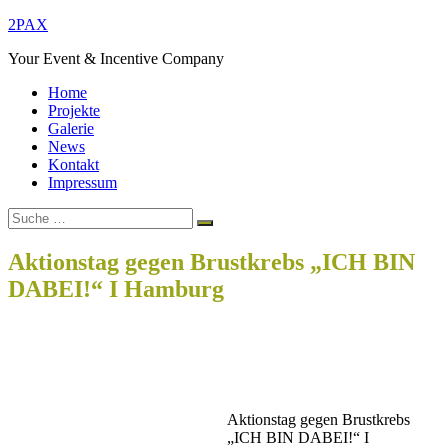
Zum
2PAX
Inhalt
Your Event & Incentive Company
springen
Home
Projekte
Galerie
News
Kontakt
Impressum
Suche
Suchen
nach:
Aktionstag gegen Brustkrebs „ICH BIN
DABEI!“ I Hamburg
Home
lifestyle
Aktionstag gegen Brustkrebs „ICH BIN DABEI!“ I
Hamburg
Beitragsnavigation
Aktionstag gegen Brustkrebs
„ICH BIN DABEI!“ I