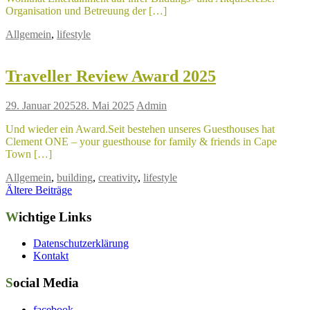
Organisation und Betreuung der […]
Allgemein
,
lifestyle
Traveller Review Award 2025
29. Januar 2025
28. Mai 2025
Admin
Und wieder ein Award.Seit bestehen unseres Guesthouses hat
Clement ONE – your guesthouse for family & friends in Cape
Town […]
Allgemein
,
building
,
creativity
,
lifestyle
Beitragsnavigation
Ältere Beiträge
Wichtige Links
Datenschutzerklärung
Kontakt
Social Media
facebook