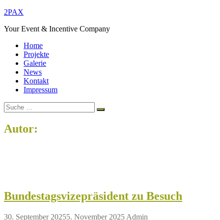
Zum
2PAX
Inhalt
Your Event & Incentive Company
springen
Home
Projekte
Galerie
News
Kontakt
Impressum
Suche
Suchen
nach:
Autor:
Admin
Home
Admin
Bundestagsvizepräsident zu Besuch
30. September 2025
5. November 2025
Admin