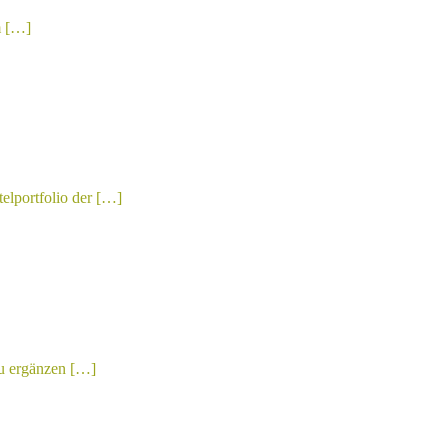
m […]
elportfolio der […]
zu ergänzen […]