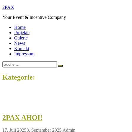
Zum
2PAX
Inhalt
Your Event & Incentive Company
springen
Home
Projekte
Galerie
News
Kontakt
Impressum
Suche
Suchen
nach:
Kategorie:
creativity
Home
creativity
2PAX AHOI!
17. Juli 2025
3. September 2025
Admin