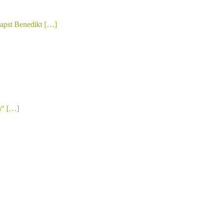
apst Benedikt […]
n“ […]