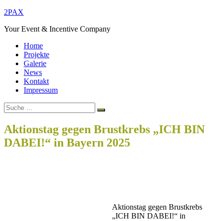
Zum
2PAX
Inhalt
Your Event & Incentive Company
springen
Home
Projekte
Galerie
News
Kontakt
Impressum
Suche
Suchen
nach:
Aktionstag gegen Brustkrebs „ICH BIN
DABEI!“ in Bayern 2025
Home
Allgemein
Aktionstag gegen Brustkrebs „ICH BIN DABEI!“ in Bayern
2025
Beitragsnavigation
Aktionstag gegen Brustkrebs
„ICH BIN DABEI!“ in