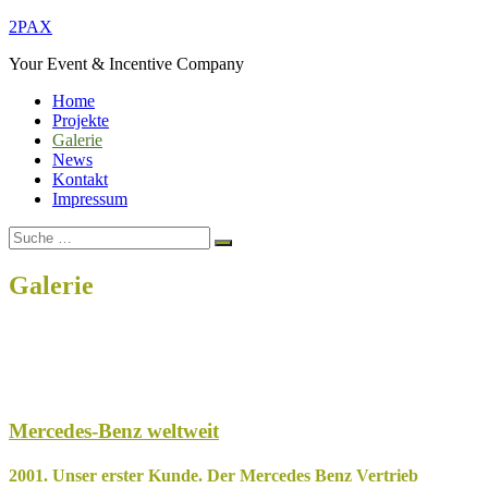
Zum
2PAX
Inhalt
Your Event & Incentive Company
springen
Home
Projekte
Galerie
News
Kontakt
Impressum
Suche
Suchen
nach:
Galerie
Home
Galerie
Mercedes-Benz weltweit
2001. Unser erster Kunde. Der Mercedes Benz Vertrieb