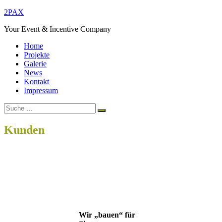
Zum
2PAX
Inhalt
Your Event & Incentive Company
springen
Home
Projekte
Galerie
News
Kontakt
Impressum
Suche
Suchen
nach:
Kunden
Home
Kunden
Wir „bauen“ für