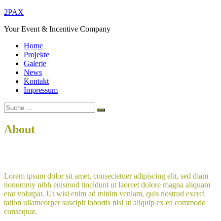
Zum
2PAX
Inhalt
Your Event & Incentive Company
springen
Home
Projekte
Galerie
News
Kontakt
Impressum
Suche
Suchen
nach:
About
Home
About
Lorem ipsum dolor sit amet, consectetuer adipiscing elit, sed diam
nonummy nibh euismod tincidunt ut laoreet dolore magna aliquam
erat volutpat. Ut wisi enim ad minim veniam, quis nostrud exerci
tation ullamcorper suscipit lobortis nisl ut aliquip ex ea commodo
consequat.