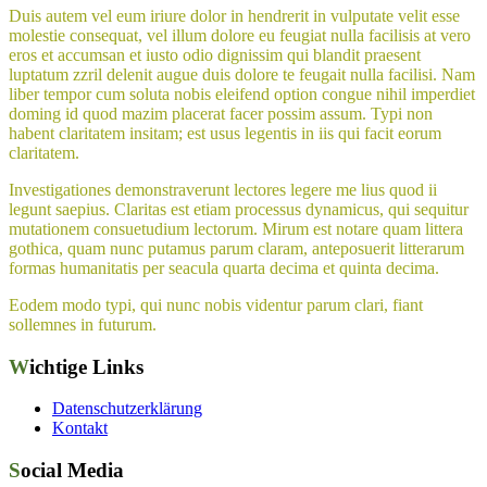
Duis autem vel eum iriure dolor in hendrerit in vulputate velit esse
molestie consequat, vel illum dolore eu feugiat nulla facilisis at vero
eros et accumsan et iusto odio dignissim qui blandit praesent
luptatum zzril delenit augue duis dolore te feugait nulla facilisi. Nam
liber tempor cum soluta nobis eleifend option congue nihil imperdiet
doming id quod mazim placerat facer possim assum. Typi non
habent claritatem insitam; est usus legentis in iis qui facit eorum
claritatem.
Investigationes demonstraverunt lectores legere me lius quod ii
legunt saepius. Claritas est etiam processus dynamicus, qui sequitur
mutationem consuetudium lectorum. Mirum est notare quam littera
gothica, quam nunc putamus parum claram, anteposuerit litterarum
formas humanitatis per seacula quarta decima et quinta decima.
Eodem modo typi, qui nunc nobis videntur parum clari, fiant
sollemnes in futurum.
Wichtige Links
Datenschutzerklärung
Kontakt
Social Media