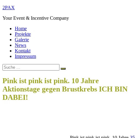
Zum
2PAX
Inhalt
Your Event & Incentive Company
springen
Home
Projekte
Galerie
News
Kontakt
Impressum
Suche
Suchen
nach:
Pink ist pink ist pink. 10 Jahre
Aktionstage gegen Brustkrebs ICH BIN
DABEI!
Home
lifestyle
Pink ist pink ist pink. 10 Jahre Aktionstage gegen Brustkrebs
ICH BIN DABEI!
Pink ist pink ist pink. 10 Jahre
35