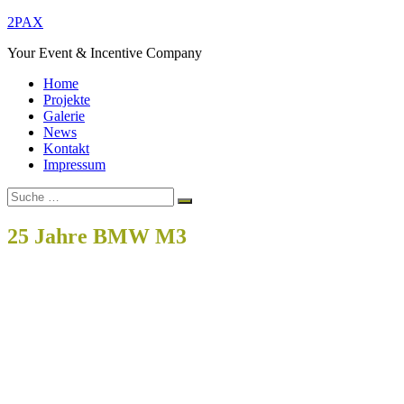
Zum
2PAX
Inhalt
Your Event & Incentive Company
springen
Home
Projekte
Galerie
News
Kontakt
Impressum
Suche
Suchen
nach:
25 Jahre BMW M3
Home
Projects
25 Jahre BMW M3
Beitragsnavigation