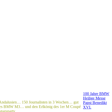
100 Jahre BMW
Heilige Messe
Andalusien… 150 Journalisten in 3 Wochen… gut
Papst Benedikt
 des BMW M3… und den Erlkönig des 1er M Coupé
XVI.
tstagsparty…