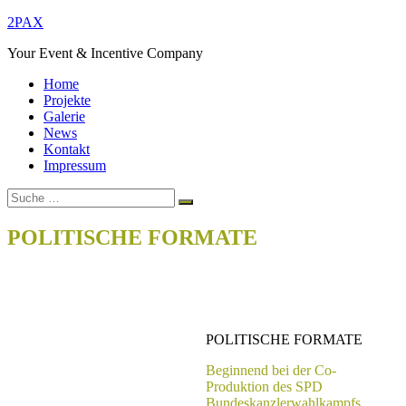
Zum
2PAX
Inhalt
Your Event & Incentive Company
springen
Home
Projekte
Galerie
News
Kontakt
Impressum
Suche
Suchen
nach:
POLITISCHE FORMATE
Home
Projects
POLITISCHE FORMATE
Beitragsnavigation
POLITISCHE FORMATE
Beginnend bei der Co-
Produktion des SPD
Bundeskanzlerwahlkampfs