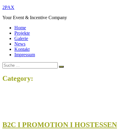
Zum
2PAX
Inhalt
Your Event & Incentive Company
springen
Home
Projekte
Galerie
News
Kontakt
Impressum
Suche
Suchen
nach:
Category:
Alle
Home
Projects
Alle
B2C I PROMOTION I HOSTESSEN