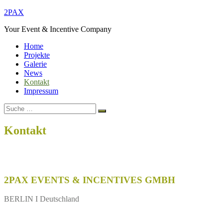
Zum
2PAX
Inhalt
Your Event & Incentive Company
springen
Home
Projekte
Galerie
News
Kontakt
Impressum
Suche
Suchen
nach:
Kontakt
Home
Kontakt
2PAX EVENTS & INCENTIVES GMBH
BERLIN I Deutschland